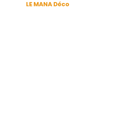
LE MANA Déco
mana.nantes@gmail.com
Newsletter