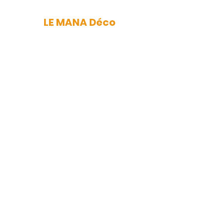
LE MANA Déco
mana.nantes@gmail.com
Newsletter