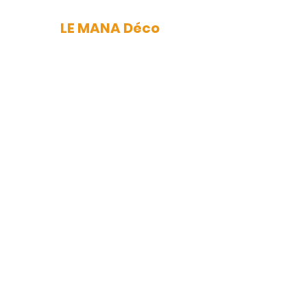
LE MANA Déco
mana.nantes@gmail.com
Newsletter