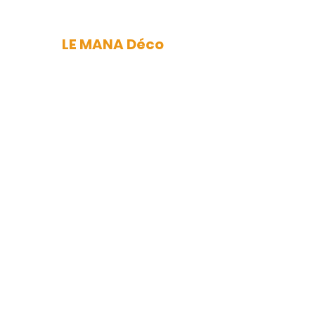
LE MANA Déco
mana.nantes@gmail.com
Newsletter