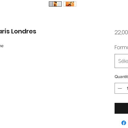
aris Londres
22,0
he
Form
Sél
Quantit