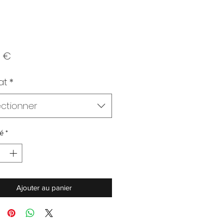
Prix
0 €
at
*
ectionner
é
*
Ajouter au panier