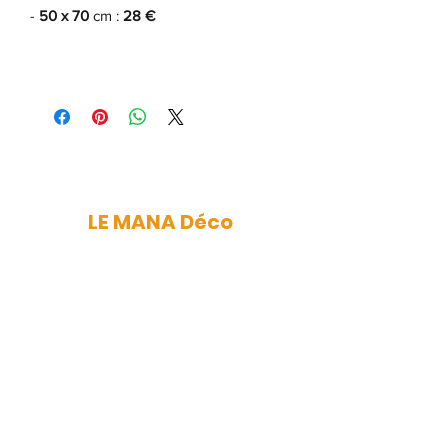
-
50 x 70
cm :
28 €
LE MANA Déco