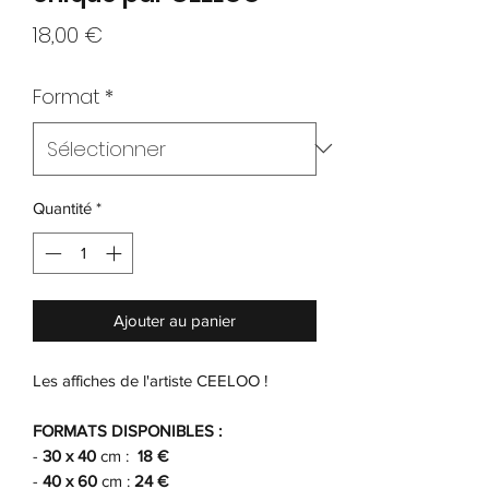
Prix
18,00 €
Format
*
Quantité
*
Ajouter au panier
Les
affiches de l'artiste CEELOO !
FORMATS DISPONIBLES :
-
30 x 40
cm :
18 €
-
40 x 60
cm :
24 €