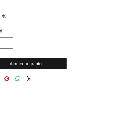
Prix
0 €
é
*
Ajouter au panier