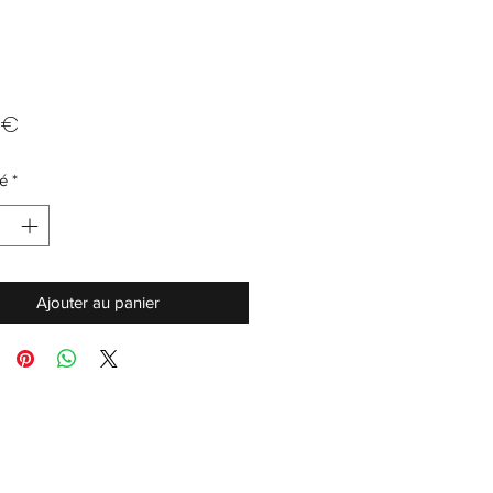
Prix
 €
é
*
Ajouter au panier