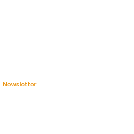
mana.nantes@gmail.com
Newsletter