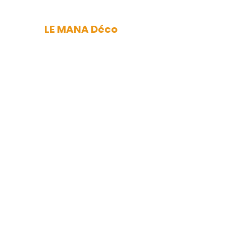
LE MANA Déco
mana.nantes@gmail.com
Newsletter