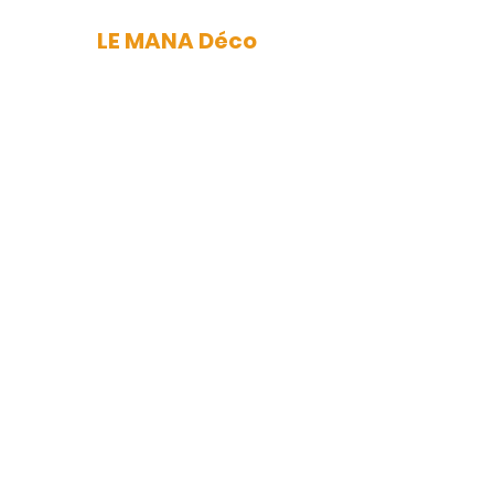
LE MANA Déco
mana.nantes@gmail.com
Newsletter