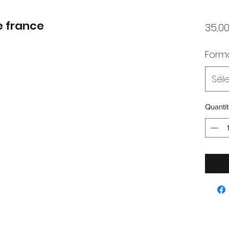
e france
35,0
Form
Sél
Quantit