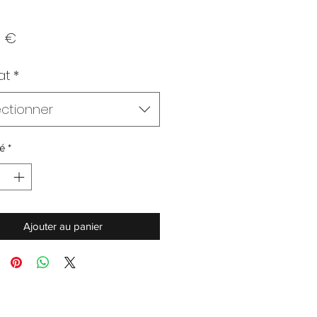
Prix
0 €
at
*
ectionner
é
*
Ajouter au panier