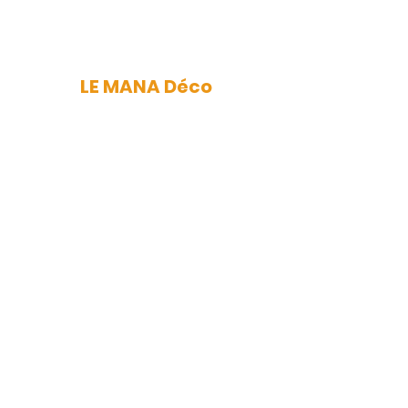
LE MANA Déco
mana.nantes@gmail.com
Newsletter